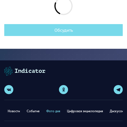
Обсудить
Новости
События
Фото дня
Цифровая энциклопедия
Дискуссион