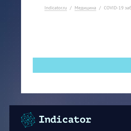
Indicator.ru
/
Медицина
/
COVID-19 за