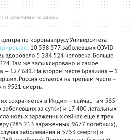
 of State/PxHere/Indicator.Ru
 центра по коронавирусу Университета
стрировано
10 538 577 заболевших COVID-
, выздоровело 5 284 524 человека. Больше
324. Там же зафиксировано и самое
 — 127 681. На втором месте Бразилия — 1
рших. Россия остается на третьем месте —
 и 9521 смерть.
их сохраняется в Индии — сейчас там 585
х заболевших за сутки) и 17 400 летальных
сла новых зараженных сейчас еще в трех
ру (285 213 зараженных, 9677 погибших),
случая заболевания и 5753 смерти) и
7 769 погибших). Продолжается быстрый