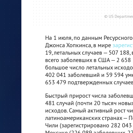
© US Department
На 1 июля, по данным Ресурсного
Джонса Хопкинса, в мире
зареги
19, летальных случаев — 507 188
всего заболевших в США — 2 658 
большое число летальных исходов
402 041 заболевший и 59 594 уме
653 479 подтвержденных случаев
Быстрый прирост числа заболевш
481 случай (почти 20 тысяч новы
исходов. Самый активный рост чи
латиноамериканских странах — Пе
Чили (зарегистрировано 282 043 
Мексике (226 089 заболевших, 2