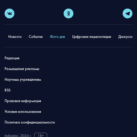
Новости
События
Фото дня
Цифровая энциклопедия
Дискуссион
Редакция
Размещение рекламы
Научным учреждениям
RSS
Правовая информация
Условия использования
Политика конфиденциальности
Indicator, 2026 г.
18+