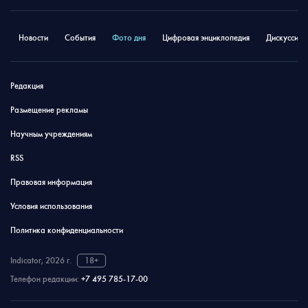
Новости
События
Фото дня
Цифровая энциклопедия
Дискуссион
Редакция
Размещение рекламы
Научным учреждениям
RSS
Правовая информация
Условия использования
Политика конфиденциальности
Indicator, 2026 г.
18+
Телефон редакции:
+7 495 785-17-00