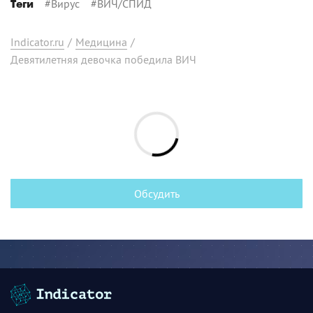
#
Вирус
#
ВИЧ/СПИД
Теги
Indicator.ru
/
Медицина
/
Девятилетняя девочка победила ВИЧ
Обсудить