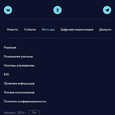
Новости
События
Фото дня
Цифровая энциклопедия
Дискуссион
Редакция
Размещение рекламы
Научным учреждениям
RSS
Правовая информация
Условия использования
Политика конфиденциальности
Indicator, 2026 г.
18+