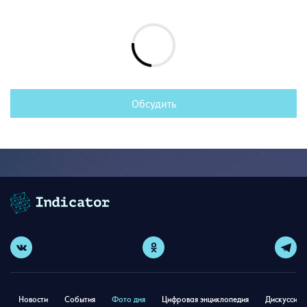
Обсудить
Новости
События
Фото дня
Цифровая энциклопедия
Дискуссион