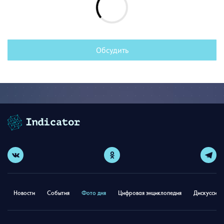
Обсудить
Новости
События
Фото дня
Цифровая энциклопедия
Дискуссион