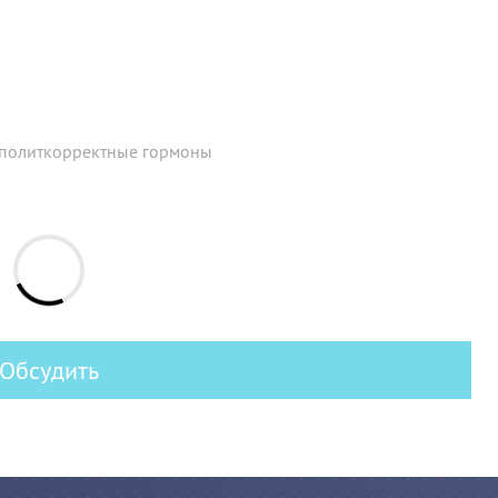
политкорректные гормоны
Обсудить