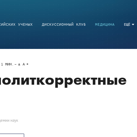
СИЙСКИХ УЧЕНЫХ
ДИСКУССИОННЫЙ КЛУБ
МЕДИЦИНА
ЕЩЁ
1
МИН.
a
A
политкорректные
демии наук