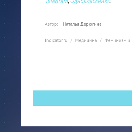
Telegram
,
Одноклассники
.
Автор
:
Наталья Дерюгина
Indicator.ru
/
Медицина
/
Феминизм и 