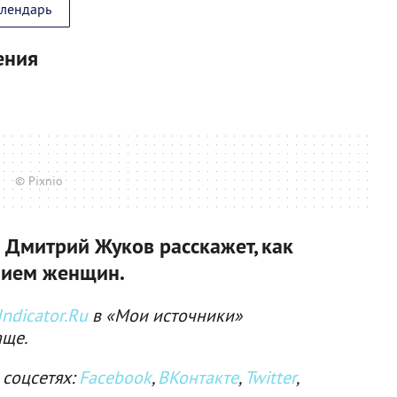
алендарь
ения
© Pixnio
 Дмитрий Жуков расскажет, как
нием женщин.
ndicator.Ru
в «Мои источники»
аще.
 соцсетях:
Facebook
,
ВКонтакте
,
Twitter
,