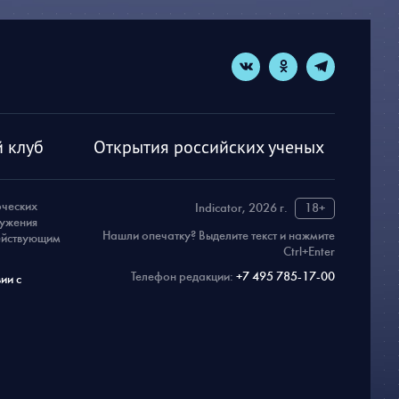
 клуб
Открытия российских ученых
рческих
Indicator, 2026 г.
18+
ружения
Нашли опечатку? Выделите текст и нажмите
действующим
Ctrl+Enter
Телефон редакции:
+7 495 785-17-00
ии с