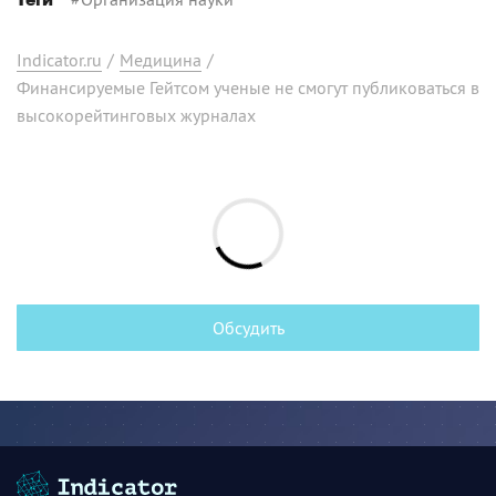
Теги
Indicator.ru
/
Медицина
/
Финансируемые Гейтсом ученые не смогут публиковаться в
высокорейтинговых журналах
Обсудить