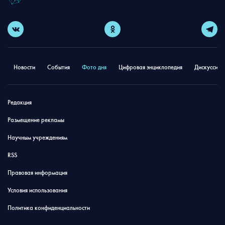
Новости
События
Фото дня
Цифровая энциклопедия
Дискуссион
Редакция
Размещение рекламы
Научным учреждениям
RSS
Правовая информация
Условия использования
Политика конфиденциальности