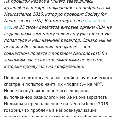
На прошлой неделе в Чикаго завершилась
крупнейшая в мире конференция по нейронаукам
Neuroscience 2019, которую проводит Society for
Neuroscience (SfN). В этом году на нее
попали не
все
: из 25 тысяч делегатов визовые органы США не
выдали визы заметному количеству участников. Не
попал туда и наш научный редактор. Однако мы не
оставили без внимания этот форум — и в
совместном проекте с порталом Neuronovosti.Ru
знакомим вас с самыми заметными новостями,
которые прозвучали на конференции.
Первая из них касается расстройств аутистического
спектра и попыток найти их «подпись» на МРТ.
Новое неопубликованное исследование,
выполненное радиологом Йе Хэ из Университета
Индианы и представленное на Neuroscience 2019,
говорит, что проблема в нейровизуализации
аутизма может «прятаться» в разном оборудовании