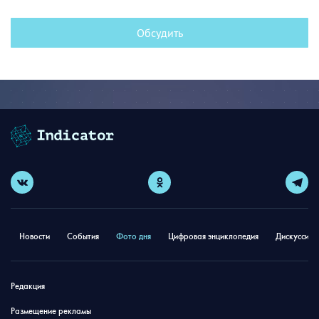
Обсудить
Новости
События
Фото дня
Цифровая энциклопедия
Дискуссион
Редакция
Размещение рекламы