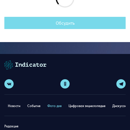
Обсудить
Новости
События
Фото дня
Цифровая энциклопедия
Дискуссион
Редакция