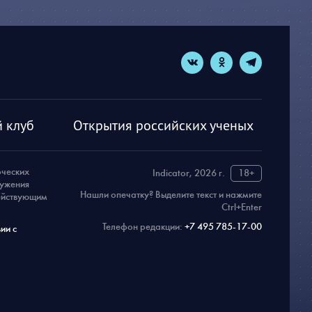
 клуб
Открытия российских ученых
рческих
Indicator, 2026 г.
18+
ружения
Нашли опечатку? Выделите текст и нажмите
действующим
Ctrl+Enter
Телефон редакции:
+7 495 785-17-00
ии с