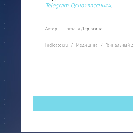
Telegram
,
Одноклассники
.
Автор
:
Наталья Дерюгина
Indicator.ru
/
Медицина
/
Гениальный 