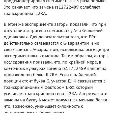
продемонстрировал светимость в 1,5 раза больше.
Это означает, что замена rs12722489 ослабляет
транскрипцию IL2RA.
В этом же эксперименте авторы показали, что при
отсутствии эстрогена светимость у A- и G-аллелей
одинаковая. Для доказательства того, что ERα
действительно связывается с G-вариантом и не
связывается с А-вариантом, использовалось еще три
экспериментальных метода. Таким образом, авторы
исследования показали, что, по крайней мере, в
клеточных культурах замена rs12722489 влияет на
производство белка IL2RA. Если в найденной
позиции стоит буква G, участок ДНК связывается с
транскрипционным фактором ERα, который
усиливает транскрипцию гена IL2RA. А в результате
замены на букву A может получаться меньше белка,
что, возможно, уменьшает склонность к
аутоиммунным заболеваниям.