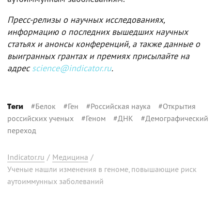
Пресс-релизы о научных исследованиях,
информацию о последних вышедших научных
статьях и анонсы конференций, а также данные о
выигранных грантах и премиях присылайте на
адрес
science@indicator.ru
.
#
Белок
#
Ген
#
Российская наука
#
Открытия
Теги
российских ученых
#
Геном
#
ДНК
#
Демографический
переход
Indicator.ru
/
Медицина
/
Ученые нашли изменения в геноме, повышающие риск
аутоиммунных заболеваний