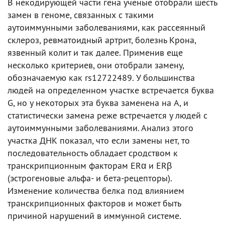
В некодирующей части гена ученые отобрали шесть
замен в геноме, связанных с такими
аутоиммунными заболеваниями, как рассеянный
склероз, ревматоидный артрит, болезнь Крона,
язвенный колит и так далее. Применив еще
несколько критериев, они отобрали замену,
обозначаемую как rs12722489. У большинства
людей на определенном участке встречается буква
G, но у некоторых эта буква заменена на A, и
статистически замена реже встречается у людей с
аутоиммунными заболеваниями. Анализ этого
участка ДНК показал, что если замены нет, то
последовательность обладает сродством к
транскрипционным факторам ERα и ERβ
(эстрогеновые альфа- и бета-рецепторы).
Изменение количества белка под влиянием
транскрипционных факторов и может быть
причиной нарушений в иммунной системе.