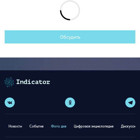
Обсудить
Новости
События
Фото дня
Цифровая энциклопедия
Дискуссион