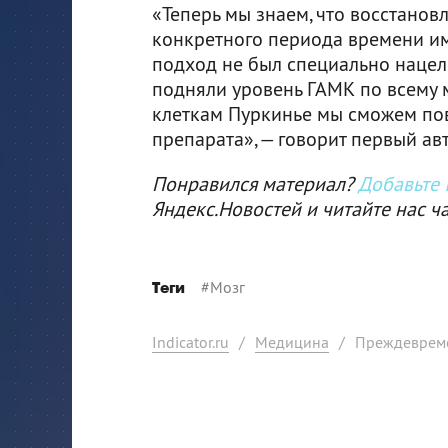
«Теперь мы знаем, что восстанов
конкретного периода времени им
подход не был специально нацеле
подняли уровень ГАМК по всему м
клеткам Пуркинье мы сможем по
препарата», — говорит первый ав
Понравился материал?
Добавьте I
Яндекс.Новостей и читайте нас ч
#
Мозг
Теги
Indicator.ru
/
Медицина
/
Преждевреме