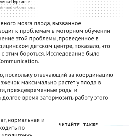
летка Пуркинье
ikimedia Commons
вного мозга плода, вызванное
одит к проблемам в моторном обучении
чение этой проблемы, проведенное в
цинском детском центре, показало, что
 с этим бороться. Исследование было
Communication.
о, поскольку отвечающий за координацию
жечок максимально растет у плода в
ти, преждевременные роды и
а долгое время затормозить работу этого
ат, нормальная и
ЧИТАЙТЕ ТАКЖЕ
ходить по
«полигону»,