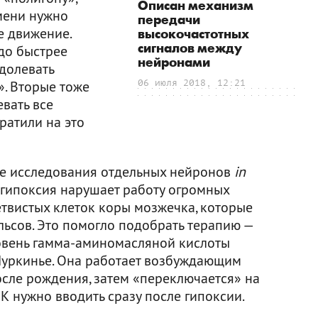
Описан механизм
мени нужно
передачи
е движение.
высокочастотных
сигналов между
до быстрее
нейронами
долевать
». Вторые тоже
06 июля 2018, 12:21
вать все
ратили на это
е исследования отдельных нейронов
in
о гипоксия нарушает работу огромных
твистых клеток коры мозжечка, которые
льсов. Это помогло подобрать терапию —
овень гамма-аминомасляной кислоты
Пуркинье. Она работает возбуждающим
сле рождения, затем «переключается» на
К нужно вводить сразу после гипоксии.