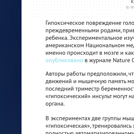
К
© W
Гипоксическое повреждение голо
преждевременными родами, прив
ребенка. Экспериментальное изу
американском Национальном меди
именно происходит в мозге и как
опубликовано
в журнале Nature 
Авторы работы предположили, чт
движений и мышечную память моз
последний триместр беременнос
«гипоксический» инсульт могут н
органа.
В экспериментах две группы мыш
«гипоксическая», тренировались 
полностью автоматизированному 