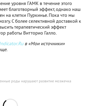
ление уровня ГАМК в течение этого
еет благотворный эффект, однако наш
н на клетки Пуркинье. Пока что мы
озгу. С более селективной доставкой к
высить терапевтический эффект
тор работы Витторио Галло.
ndicator.Ru
в «Мои источники»
аще.
нные роды нарушают развитие мозжечка