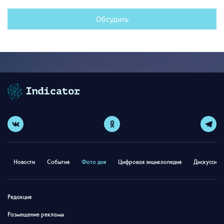
Обсудить
Новости
События
Фото дня
Цифровая энциклопедия
Дискуссион
Редакция
Размещение рекламы