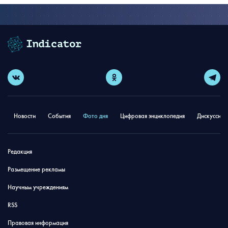
Новости
События
Фото дня
Цифровая энциклопедия
Дискуссион
Редакция
Размещение рекламы
Научным учреждениям
RSS
Правовая информация