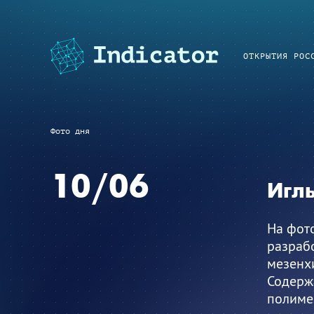
ОТКРЫТИЯ РОС
Фото дня
10/06
Иглы
На фото
разраб
мезенхи
Содерж
полимер