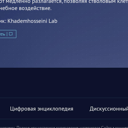
от медленно разлагается, позволяя стволовым кле
чебное воздействие.
ик:
Khademhosseini Lab
ить
Цифровая энциклопедия
Дискуссионный
ащищены. Полное или частичное копирование материалов Сайта в комме