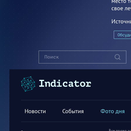
место т
свое ле
Источн
Обсуд
Новости
События
Фото дня
Все права з