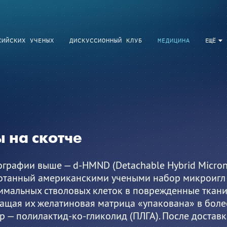
СИЙСКИХ УЧЕНЫХ
ДИСКУССИОННЫЙ КЛУБ
МЕДИЦИНА
ЕЩЁ
 на скотче
графии выше — d-HMND (Detachable Hybrid Microne
отанный американскими учеными набор микроигл 
мальных стволовых клеток в поврежденные ткани 
ащая их желатиновая матрица «упакована» в боле
 — полилактид-ко-гликолид (ПЛГА). После достав