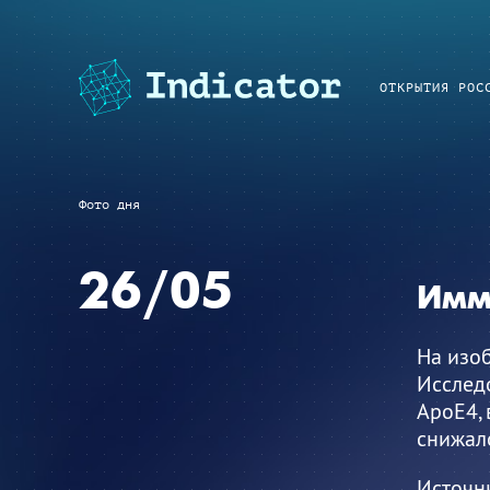
ОТКРЫТИЯ РОС
Фото дня
26/05
Имм
На изо
Исследо
ApoE4, 
снижал
Источн