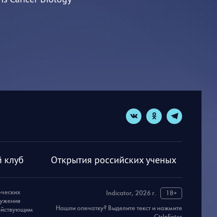
 клуб
Открытия российских ученых
рческих
Indicator, 2026 г.
18+
ружения
Нашли опечатку? Выделите текст и нажмите
действующим
Ctrl+Enter