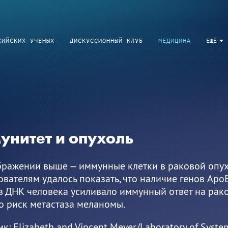
СИЙСКИХ УЧЕНЫХ
ДИСКУССИОННЫЙ КЛУБ
МЕДИЦИНА
ЕЩЁ
унитет и опухоль
бражении выше — иммунные клетки в раковой опух
вателям удалось показать, что наличие генов ApoE
в ДНК человека усиливало иммунный ответ на рак
о риск метастаза меланомы.
ик:
Elizabeth and Vincent Meyer/Laboratory of Syste