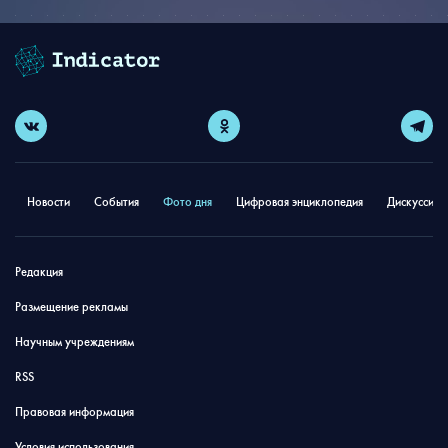
Новости
События
Фото дня
Цифровая энциклопедия
Дискуссион
Редакция
Размещение рекламы
Научным учреждениям
RSS
Правовая информация
Условия использования