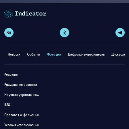
Новости
События
Фото дня
Цифровая энциклопедия
Дискуссион
Редакция
Размещение рекламы
Научным учреждениям
RSS
Правовая информация
Условия использования