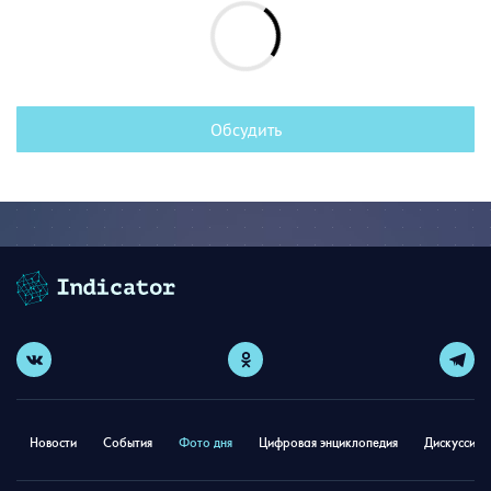
Обсудить
Новости
События
Фото дня
Цифровая энциклопедия
Дискуссион