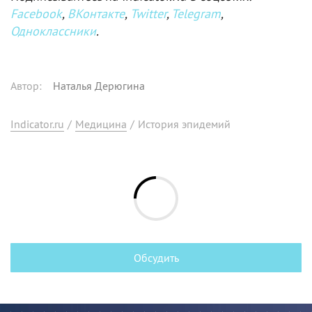
Facebook
,
ВКонтакте
,
Twitter
,
Telegram
,
Одноклассники
.
Автор
:
Наталья Дерюгина
Indicator.ru
/
Медицина
/
История эпидемий
Обсудить