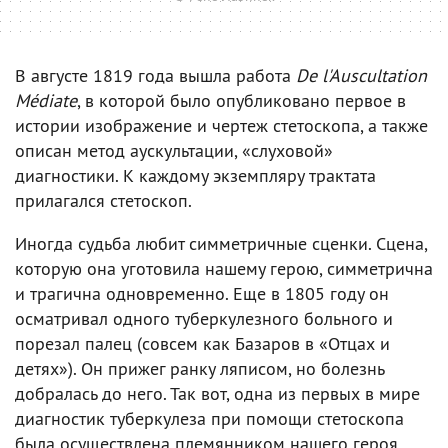
В августе 1819 года вышла работа
De l'Auscultation
Médiate
, в которой было опубликовано первое в
истории изображение и чертеж стетоскопа, а также
описан метод аускультации, «слуховой»
диагностики. К каждому экземпляру трактата
прилагался стетоскоп.
Иногда судьба любит симметричные сценки. Сцена,
которую она уготовила нашему герою, симметрична
и трагична одновременно. Еще в 1805 году он
осматривал одного туберкулезного больного и
порезал палец (совсем как Базаров в «Отцах и
детях»). Он прижег ранку ляписом, но болезнь
добралась до него. Так вот, одна из первых в мире
диагностик туберкулеза при помощи стетоскопа
была осуществлена племянником нашего героя