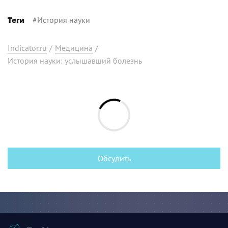
#
История науки
Теги
Indicator.ru
/
Медицина
/
История науки: услышавший болезнь
Обсудить