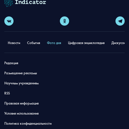
Новости
События
Фото дня
Цифровая энциклопедия
Дискуссион
Редакция
Размещение рекламы
Научным учреждениям
RSS
Правовая информация
Условия использования
Политика конфиденциальности