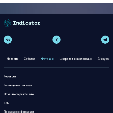
Новости
События
Фото дня
Цифровая энциклопедия
Дискуссион
Редакция
Размещение рекламы
Научным учреждениям
RSS
Правовая информация