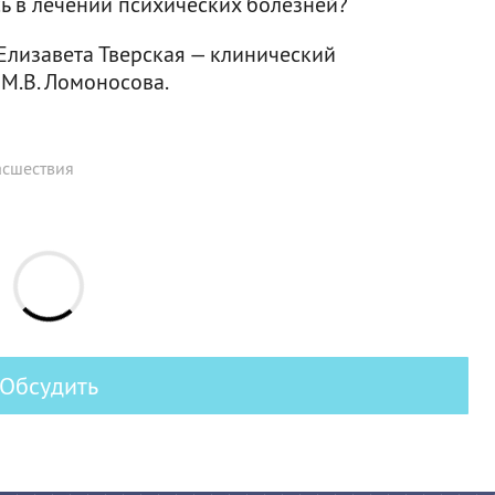
ь в лечении психических болезней?
 Елизавета Тверская — клинический
 М.В. Ломоносова.
асшествия
Обсудить