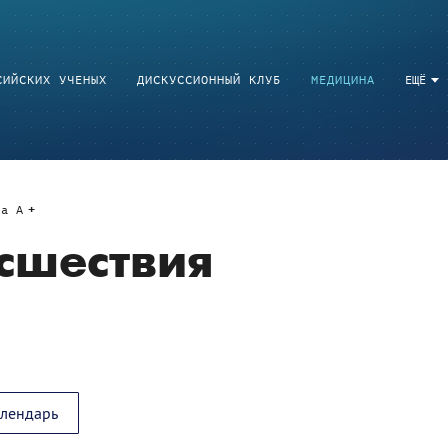
СИЙСКИХ УЧЕНЫХ
ДИСКУССИОННЫЙ КЛУБ
МЕДИЦИНА
ЕЩЁ
a
A
сшествия
алендарь