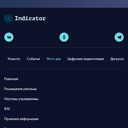
Новости
События
Фото дня
Цифровая энциклопедия
Дискуссион
Редакция
Размещение рекламы
Научным учреждениям
RSS
Правовая информация