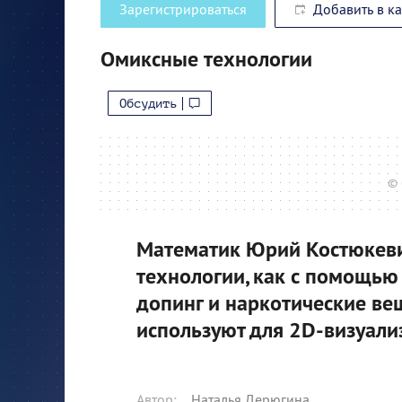
Зарегистрироваться
Добавить в к
Омиксные технологии
Обсудить
© 
Математик Юрий Костюкевич
технологии, как с помощью
допинг и наркотические вещ
используют для 2D-визуали
Автор
:
Наталья Дерюгина