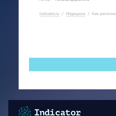
Indicator.ru
/
Медицина
/
Как распозн