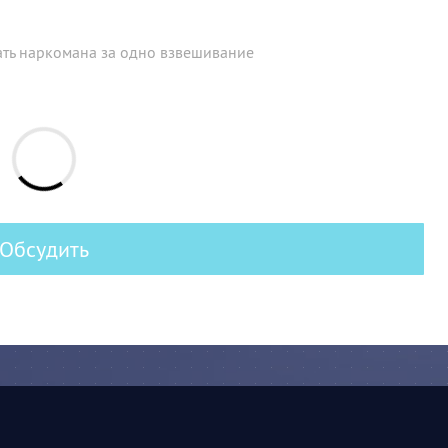
ать наркомана за одно взвешивание
Обсудить