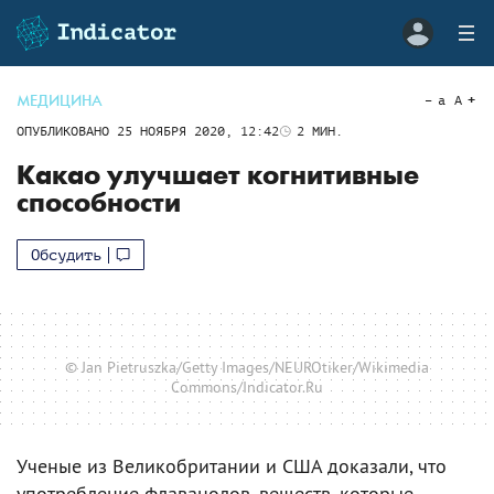
МЕДИЦИНА
a
A
ОПУБЛИКОВАНО
25 НОЯБРЯ 2020, 12:42
2
МИН.
Какао улучшает когнитивные
способности
Обсудить
© Jan Pietruszka/Getty Images/NEUROtiker/Wikimedia
Commons/Indicator.Ru
Ученые из Великобритании и США доказали, что
употребление флаванолов, веществ, которые