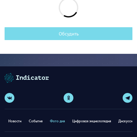
Обсудить
Новости
События
Фото дня
Цифровая энциклопедия
Дискуссион