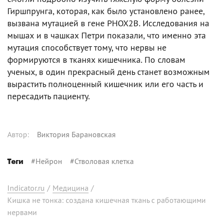
Гиршпрунга, которая, как было установлено ранее,
вызвана мутацией в гене PHOX2B. Исследования на
мышах и в чашках Петри показали, что именно эта
мутация способствует тому, что нервы не
формируются в тканях кишечника. По словам
ученых, в один прекрасный день станет возможным
вырастить полноценный кишечник или его часть и
пересадить пациенту.
Автор
:
Виктория Барановская
#
Нейрон
#
Стволовая клетка
Теги
Indicator.ru
/
Медицина
/
Кишка не тонка: создана кишечная ткань с работающими
нервами