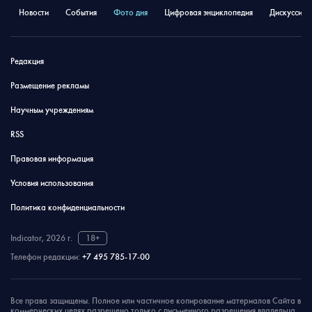
Новости
События
Фото дня
Цифровая энциклопедия
Дискуссион
Редакция
Размещение рекламы
Научным учреждениям
RSS
Правовая информация
Условия использования
Политика конфиденциальности
Indicator, 2026 г.
18+
Телефон редакции:
+7 495 785-17-00
Все права защищены. Полное или частичное копирование материалов Сайта в
коммерческих целях разрешено только с письменного разрешения владельца