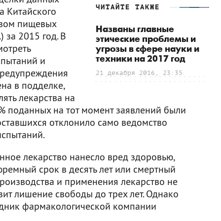
ЧИТАЙТЕ ТАКЖЕ
а Китайского
твом пищевых
Названы главные
 за 2015 год. В
этические проблемы и
мотреть
угрозы в сфере науки и
техники на 2017 год
спытаний и
 предупреждения
21 декабря 2016, 23:35
на в подделке,
ять лекарства на
0% поданных на тот момент заявлений были
оставшихся отклонило само ведомство
испытаний.
нное лекарство нанесло вред здоровью,
юремный срок в десять лет или смертный
производства и применения лекарство не
ит лишение свободы до трех лет. Однако
рудник фармакологической компании