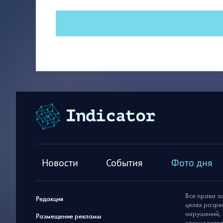
Новости
События
Фото дня
Все права з
Редакция
целях разре
нарушений, 
Размещение рекламы
законодател