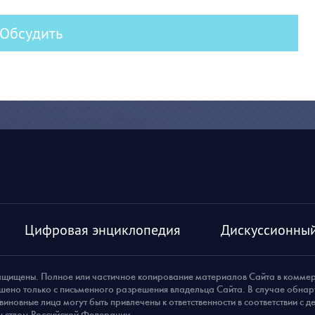
Обсудить
Цифровая энциклопедия
Дискуссионный
ащищены. Полное или частичное копирование материалов Сайта в комме
шено только с письменного разрешения владельца Сайта. В случае обна
виновные лица могут быть привлечены к ответственности в соответствии с 
ьством Российской Федерации.