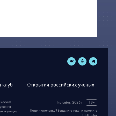
 клуб
Открытия российских ученых
рческих
Indicator, 2026 г.
18+
ружения
Нашли опечатку? Выделите текст и нажмите
действующим
Ctrl+Enter