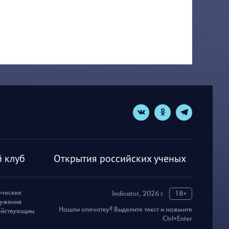
 клуб
Открытия российских ученых
рческих
Indicator, 2026 г.
18+
ружения
Нашли опечатку? Выделите текст и нажмите
действующим
Ctrl+Enter