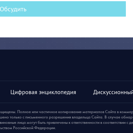
Обсудить
Цифровая энциклопедия
Дискуссионный
ащищены. Полное или частичное копирование материалов Сайта в комме
шено только с письменного разрешения владельца Сайта. В случае обна
виновные лица могут быть привлечены к ответственности в соответствии с 
ьством Российской Федерации.