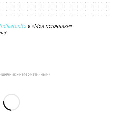
ndicator.Ru
в «Мои источники»
аще.
 кишечник «негерметичным»