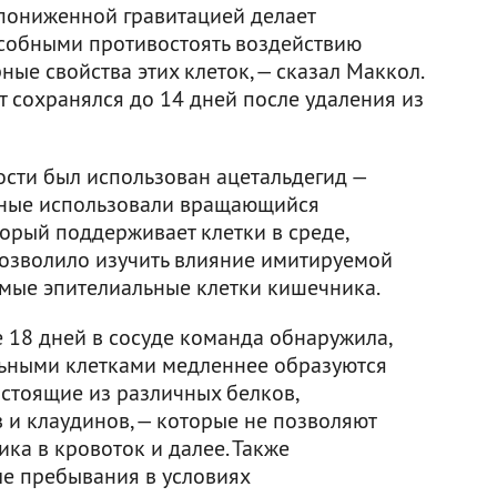
 пониженной гравитацией делает
особными противостоять воздействию
ные свойства этих клеток, — сказал Маккол.
кт сохранялся до 14 дней после удаления из
ости был использован ацетальдегид —
ченые использовали вращающийся
орый поддерживает клетки в среде,
озволило изучить влияние имитируемой
мые эпителиальные клетки кишечника.
 18 дней в сосуде команда обнаружила,
ьными клетками медленнее образуются
остоящие из различных белков,
и клаудинов, — которые не позволяют
ка в кровоток и далее. Также
ле пребывания в условиях