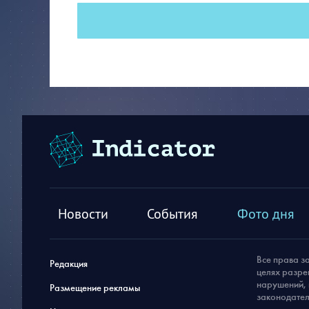
Новости
События
Фото дня
Все права з
Редакция
целях разре
нарушений, 
Размещение рекламы
законодател