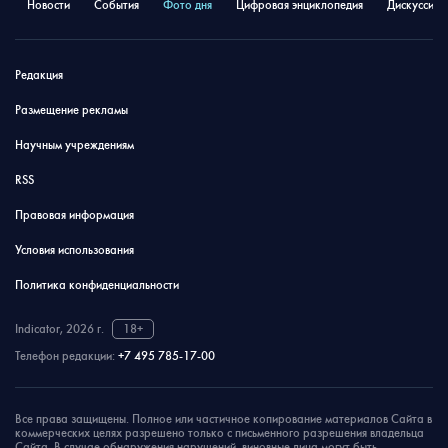
Новости
События
Фото дня
Цифровая энциклопедия
Дискуссион
Редакция
Размещение рекламы
Научным учреждениям
RSS
Правовая информация
Условия использования
Политика конфиденциальности
Indicator, 2026 г.
18+
Телефон редакции:
+7 495 785-17-00
Все права защищены. Полное или частичное копирование материалов Сайта в
коммерческих целях разрешено только с письменного разрешения владельца
Сайта. В случае обнаружения нарушений, виновные лица могут быть