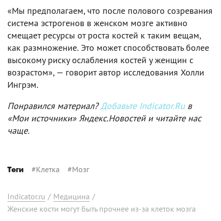
«Мы предполагаем, что после полового созревания
система эстрогенов в женском мозге активно
смещает ресурсы от роста костей к таким вещам,
как размножение. Это может способствовать более
высокому риску ослабления костей у женщин с
возрастом», — говорит автор исследования Холли
Ингрэм.
Понравился материал?
Добавьте Indicator.Ru
в
«Мои источники» Яндекс.Новостей и читайте нас
чаще.
#
Клетка
#
Мозг
Теги
Indicator.ru
/
Медицина
/
Женские кости могут быть прочнее из-за клеток мозга