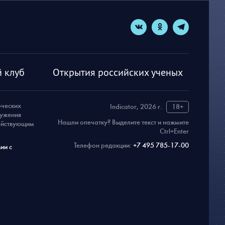
 клуб
Открытия российских ученых
рческих
Indicator, 2026 г.
18+
ружения
Нашли опечатку? Выделите текст и нажмите
действующим
Ctrl+Enter
Телефон редакции:
+7 495 785-17-00
ии с