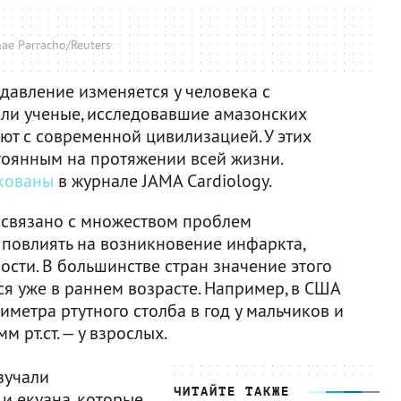
ae Parracho/Reuters
 давление изменяется у человека с
шли ученые, исследовавшие амазонских
ют с современной цивилизацией. У этих
тоянным на протяжении всей жизни.
кованы
в журнале JAMA Cardiology.
связано с множеством проблем
 повлиять на возникновение инфаркта,
ости. В большинстве стран значение этого
я уже в раннем возрасте. Например, в США
лиметра ртутного столба в год у мальчиков и
м рт.ст. — у взрослых.
зучали
ЧИТАЙТЕ ТАКЖЕ
и екуана, которые