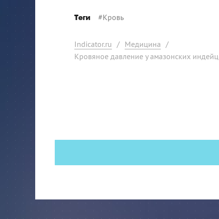
#
Кровь
Теги
Indicator.ru
/
Медицина
/
Кровяное давление у амазонских индейце