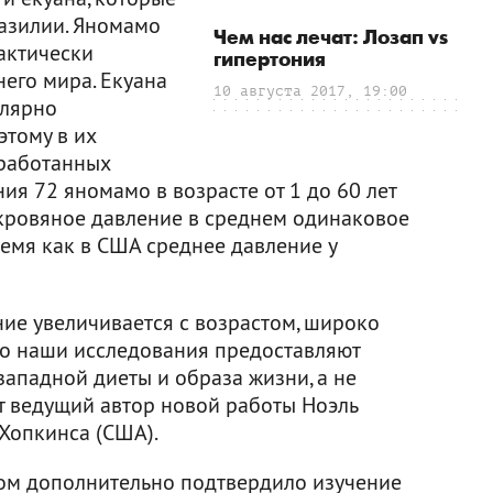
разилии. Яномамо
Чем нас лечат: Лозап vs
актически
гипертония
его мира. Екуана
10 августа 2017, 19:00
улярно
этому в их
бработанных
ия 72 яномамо в возрасте от 1 до 60 лет
 кровяное давление в среднем одинаковое
 время как в США среднее давление у
ние увеличивается с возрастом, широко
но наши исследования предоставляют
 западной диеты и образа жизни, а не
ит ведущий автор новой работы Ноэль
Хопкинса (США).
ом дополнительно подтвердило изучение