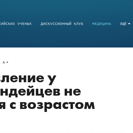
СИЙСКИХ УЧЕНЫХ
ДИСКУССИОННЫЙ КЛУБ
МЕДИЦИНА
ЕЩЁ
a
A
ление у
ндейцев не
я с возрастом