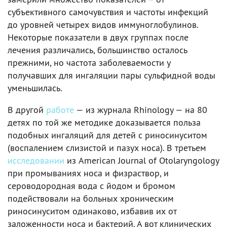
субъективного самочувствия и частоты инфекций
до уровней четырех видов иммуноглобулинов.
Некоторые показатели в двух группах после
лечения различались, большинство осталось
прежними, но частота заболеваемости у
получавших для ингаляции пары сульфидной воды
уменьшилась.
В другой
работе
— из журнала Rhinology — на 80
детях по той же методике доказывается польза
подобных ингаляций для детей с риносинуситом
(воспалением слизистой и пазух носа). В третьем
исследовании
из American Journal of Otolaryngology
при промываниях носа и физраствор, и
сероводородная вода с йодом и бромом
подействовали на больных хроническим
риносинуситом одинаково, избавив их от
заложенности носа и бактерий. А вот клинических