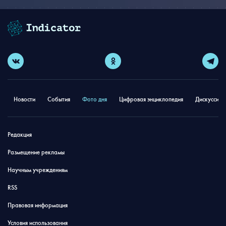
Новости
События
Фото дня
Цифровая энциклопедия
Дискуссион
Редакция
Размещение рекламы
Научным учреждениям
RSS
Правовая информация
Условия использования