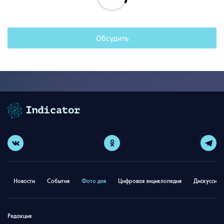
Обсудить
Новости
События
Фото дня
Цифровая энциклопедия
Дискуссион
Редакция