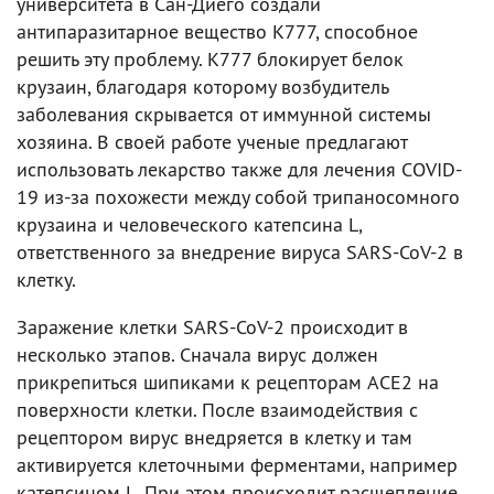
университета в Сан-Диего создали
антипаразитарное вещество K777, способное
решить эту проблему. K777 блокирует белок
крузаин, благодаря которому возбудитель
заболевания скрывается от иммунной системы
хозяина. В своей работе ученые предлагают
использовать лекарство также для лечения COVID-
19 из-за похожести между собой трипаносомного
крузаина и человеческого катепсина L,
ответственного за внедрение вируса SARS-CoV-2 в
клетку.
Заражение клетки SARS-CoV-2 происходит в
несколько этапов. Сначала вирус должен
прикрепиться шипиками к рецепторам ACE2 на
поверхности клетки. После взаимодействия с
рецептором вирус внедряется в клетку и там
активируется клеточными ферментами, например
катепсином L. При этом происходит расщепление