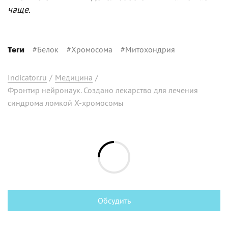
чаще.
#
Белок
#
Хромосома
#
Митохондрия
Теги
Indicator.ru
/
Медицина
/
Фронтир нейронаук. Создано лекарство для лечения
синдрома ломкой X-хромосомы
Обсудить