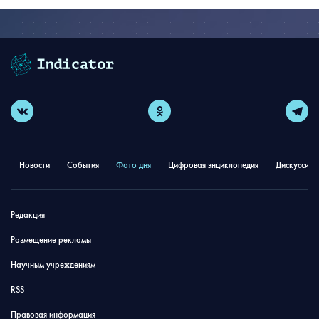
Новости
События
Фото дня
Цифровая энциклопедия
Дискуссион
Редакция
Размещение рекламы
Научным учреждениям
RSS
Правовая информация