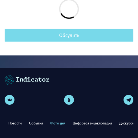
Обсудить
Новости
События
Фото дня
Цифровая энциклопедия
Дискуссион