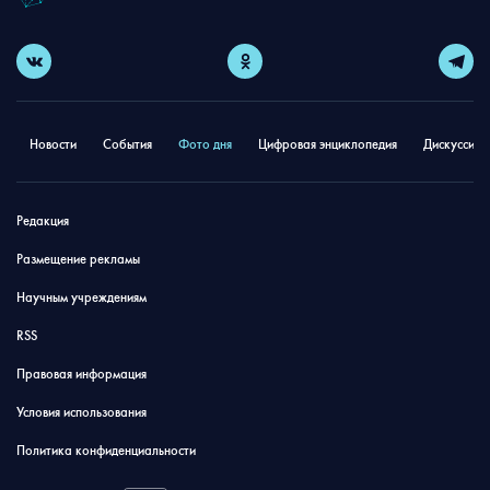
Новости
События
Фото дня
Цифровая энциклопедия
Дискуссион
Редакция
Размещение рекламы
Научным учреждениям
RSS
Правовая информация
Условия использования
Политика конфиденциальности