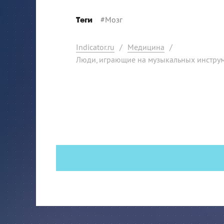
#
Мозг
Теги
Indicator.ru
/
Медицина
/
Люди, играющие на музыкальных инструм