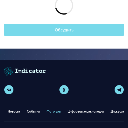
Обсудить
Новости
События
Фото дня
Цифровая энциклопедия
Дискуссион