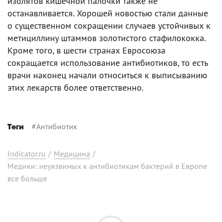
изолятов кишечной палочки также не
останавливается. Хорошей новостью стали данные
о существенном сокращении случаев устойчивых к
метициллину штаммов золотистого стафилококка.
Кроме того, в шести странах Евросоюза
сокращается использование антибиотиков, то есть
врачи наконец начали относиться к выписыванию
этих лекарств более ответственно.
#
Антибиотик
Теги
Indicator.ru
/
Медицина
/
Медики: неуязвимых к антибиотикам бактерий в Европе
все больше