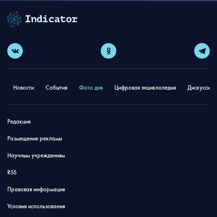
Новости
События
Фото дня
Цифровая энциклопедия
Дискуссион
Редакция
Размещение рекламы
Научным учреждениям
RSS
Правовая информация
Условия использования