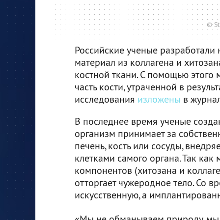
© St
Российские ученые разработали
материал из коллагена и хитозан
костной ткани. С помощью этого 
часть кости, утраченной в резуль
исследования
изложены
в журнале
В последнее время ученые созда
организм принимает за собственн
печень, кость или сосуды, внедр
клетками самого органа. Так ка
компонентов (хитозана и коллаге
отторгает чужеродное тело. Со в
искусственную, а имплантированн
«Мы не обманываем природу, мы