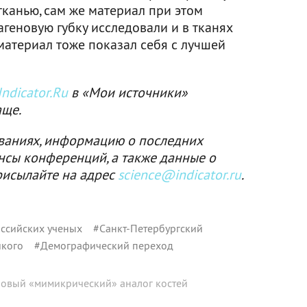
тканью, сам же материал при этом
агеновую губку исследовали и в тканях
 материал тоже показал себя с лучшей
ndicator.Ru
в «Мои источники»
аще.
ваниях, информацию о последних
нсы конференций, а также данные о
рисылайте на адрес
science@indicator.ru
.
ссийских ученых
#
Санкт-Петербургский
икого
#
Демографический переход
новый «мимикрический» аналог костей