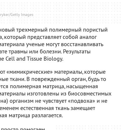
ryker/Getty Images
 новый трехмерный полимерный пористый
а, который представляет собой аналог
материала ученые могут восстанавливать
тате травмы или болезни. Результаты
 Cell and Tissue Biology.
ют «мимикрические» материалы, которые
ые ткани. В поврежденный орган, будь то
яется полимерная матрица, насыщенная
к материалы изготовлены из биосовместимых
на) организм не чувствует «подвоха» и не
ременем естественная ткань замещает
ая матрица разлагается.
 просто помогаем