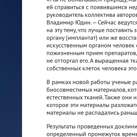
ей справиться с появившимся нед
руководитель коллектива авторо
Владимир Юдин. — Сейчас ведутс
на эту тему, что лучше поставить
органу (имплантат) или же восста
искусственным органом человек 
пожизненным прием препаратов,
не отторгал его. А выращенная тк
собственных клеток человека этог
В рамках новой работы ученые р
биосовместимых материалов, ко
естественных тканей. Также они н
которое эти материалы разложатс
материалы не распадались раньше
Результаты проведенных доклини
определенный промежуток времен