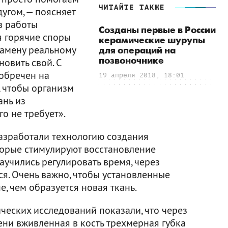
ЧИТАЙТЕ ТАКЖЕ
угом, — поясняет
в работы
Созданы первые в России
я горячие споры
керамические шурупы
 замену реальному
для операций на
позвоночнике
новить свой. С
обречен на
19 апреля 2018, 18:01
 чтобы организм
ань из
о не требует».
азработали технологию создания
торые стимулируют восстановление
аучились регулировать время, через
я. Очень важно, чтобы установленные
, чем образуется новая ткань.
ческих исследований показали, что через
и вживленная в кость трехмерная губка