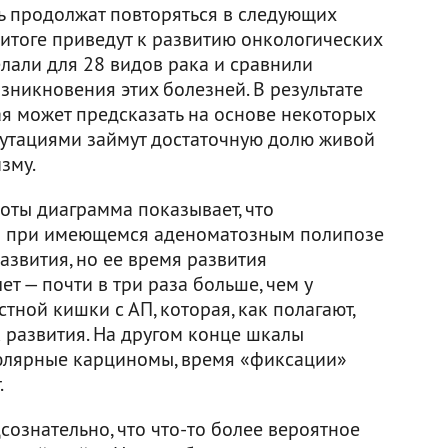
ть продолжат повторяться в следующих
 итоге приведут к развитию онкологических
лали для 28 видов рака и сравнили
зникновения этих болезней. В результате
ая может предсказать на основе некоторых
 мутациями займут достаточную долю живой
зму.
оты диаграмма показывает, что
а при имеющемся аденоматозным полипозе
азвития, но ее время развития
т — почти в три раза больше, чем у
ной кишки с АП, которая, как полагают,
 развития. На другом конце шкалы
юлярные карциномы, время «фиксации»
.
ознательно, что что-то более вероятное