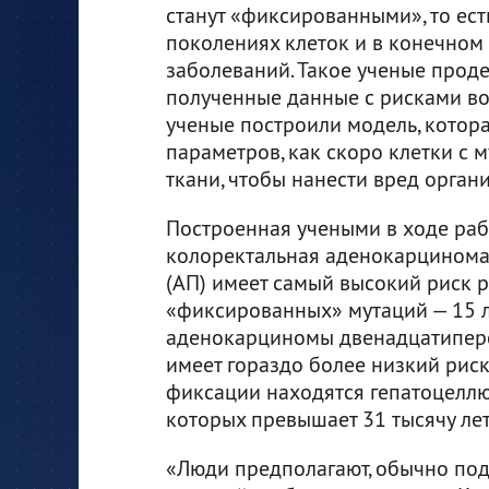
станут «фиксированными», то ес
поколениях клеток и в конечном
заболеваний. Такое ученые проде
полученные данные с рисками во
ученые построили модель, котор
параметров, как скоро клетки с
ткани, чтобы нанести вред органи
Построенная учеными в ходе раб
колоректальная аденокарцином
(АП) имеет самый высокий риск р
«фиксированных» мутаций — 15 ле
аденокарциномы двенадцатиперст
имеет гораздо более низкий риск
фиксации находятся гепатоцелл
которых превышает 31 тысячу лет
«Люди предполагают, обычно подс