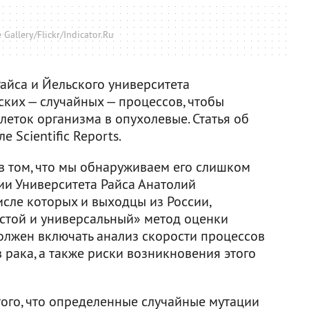
Gallery/Flickr/Indicator.Ru
айса и Йельского университета
ских — случайных — процессов, чтобы
еток организма в опухолевые. Статья об
е Scientific Reports.
в том, что мы обнаруживаем его слишком
ии Университета Райса Анатолий
исле которых и выходцы из России,
остой и универсальный» метод оценки
лжен включать анализ скорости процессов
рака, а также риски возникновения этого
того, что определенные случайные мутации