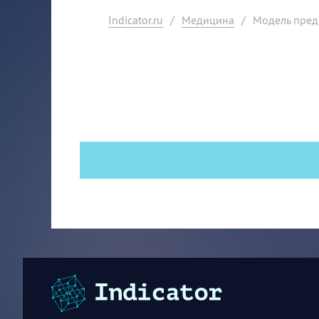
Indicator.ru
/
Медицина
/
Модель пред