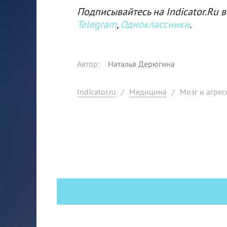
Подписывайтесь на Indicator.Ru в
Telegram
,
Одноклассники
.
Автор
:
Наталья Дерюгина
Indicator.ru
/
Медицина
/
Мозг и агрес