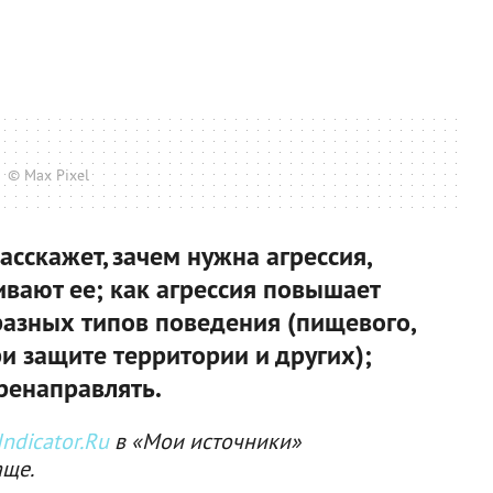
© Max Pixel
сскажет, зачем нужна агрессия,
ивают ее; как агрессия повышает
разных типов поведения (пищевого,
ри защите территории и других);
ренаправлять.
ndicator.Ru
в «Мои источники»
аще.