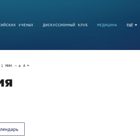
СИЙСКИХ УЧЕНЫХ
ДИСКУССИОННЫЙ КЛУБ
МЕДИЦИНА
ЕЩЁ
1
МИН.
a
A
ия
алендарь