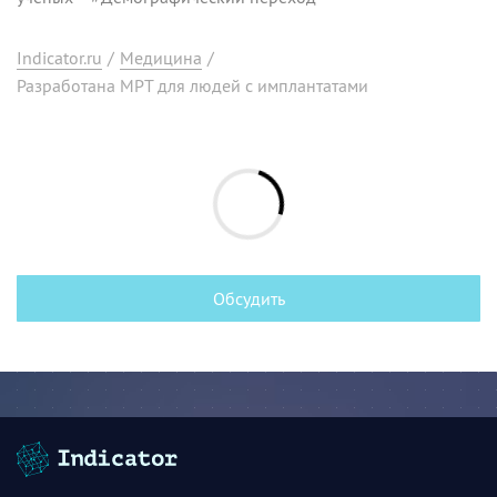
Indicator.ru
/
Медицина
/
Разработана МРТ для людей с имплантатами
Обсудить