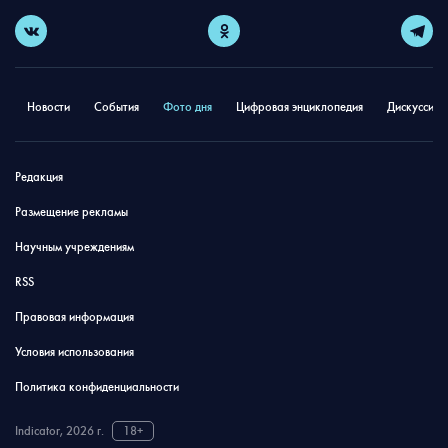
Новости
События
Фото дня
Цифровая энциклопедия
Дискуссион
Редакция
Размещение рекламы
Научным учреждениям
RSS
Правовая информация
Условия использования
Политика конфиденциальности
Indicator, 2026 г.
18+