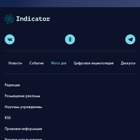
Новости
События
Фото дня
Цифровая энциклопедия
Дискуссион
Редакция
Размещение рекламы
Научным учреждениям
RSS
Правовая информация
Условия использования