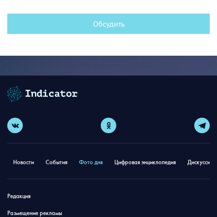
Обсудить
Новости
События
Фото дня
Цифровая энциклопедия
Дискуссион
Редакция
Размещение рекламы