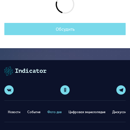
Обсудить
Новости
События
Фото дня
Цифровая энциклопедия
Дискуссион