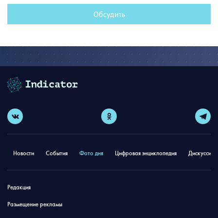
Обсудить
Новости
События
Фото дня
Цифровая энциклопедия
Дискуссион
Редакция
Размещение рекламы