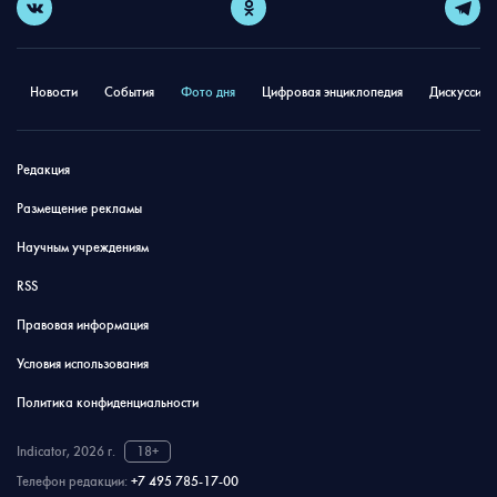
Новости
События
Фото дня
Цифровая энциклопедия
Дискуссион
Редакция
Размещение рекламы
Научным учреждениям
RSS
Правовая информация
Условия использования
Политика конфиденциальности
Indicator, 2026 г.
18+
Телефон редакции:
+7 495 785-17-00